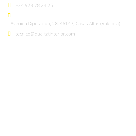
+34 978 78 24 25
Avenida Diputación, 28, 46147, Casas Altas (Valencia)
tecnico@qualitatinterior.com
Política de privacidad
Poblaciones
Ademuz
Casas Altas