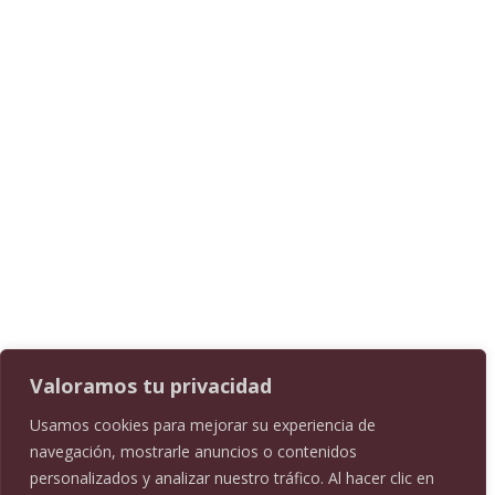
Casas Bajas
Castielfabib
Puebla de San Miguel
Torrebaja
Vallanca
Valoramos tu privacidad
Usamos cookies para mejorar su experiencia de
navegación, mostrarle anuncios o contenidos
personalizados y analizar nuestro tráfico. Al hacer clic en