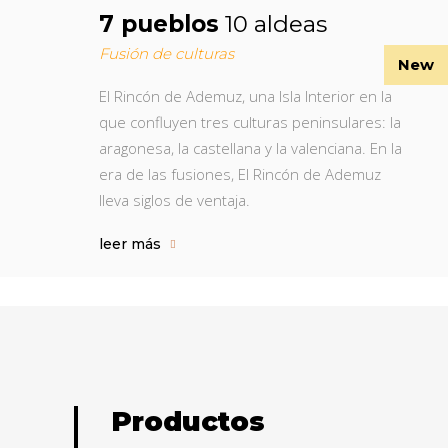
7 pueblos
10 aldeas
Fusión de culturas
New
El Rincón de Ademuz, una Isla Interior en la
que confluyen tres culturas peninsulares: la
aragonesa, la castellana y la valenciana. En la
era de las fusiones, El Rincón de Ademuz
lleva siglos de ventaja.
leer más
Productos