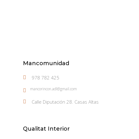
Mancomunidad
978 782 425
mancorincon.adl@gmail.com
Calle Diputación 28. Casas Altas
Qualitat Interior