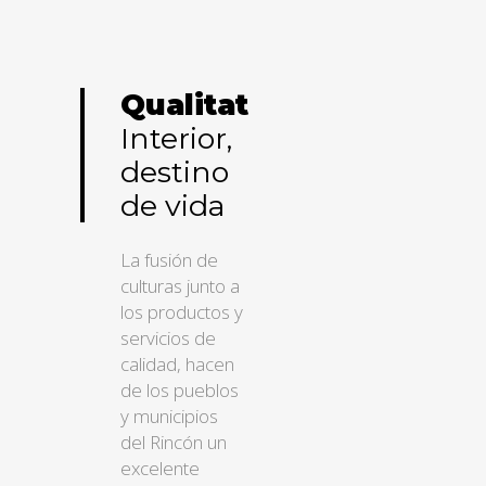
Qualitat
Interior,
destino
de vida
La fusión de
culturas junto a
los productos y
servicios de
calidad, hacen
de los pueblos
y municipios
del Rincón un
excelente