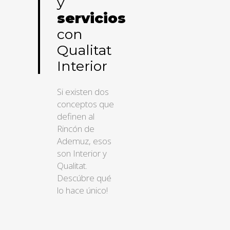
y
servicios
con
Qualitat
Interior
Si existen dos
conceptos que
definen al
Rincón de
Ademuz, esos
son Interior y
Qualitat.
Descúbre qué
lo hace único!