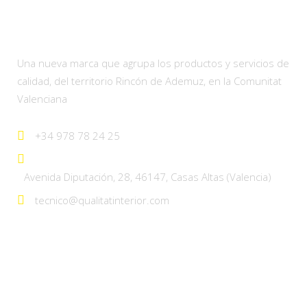
Qualitat interior
Una nueva marca que agrupa los productos y servicios de
calidad, del territorio Rincón de Ademuz, en la Comunitat
Valenciana
+34 978 78 24 25
Avenida Diputación, 28, 46147, Casas Altas (Valencia)
tecnico@qualitatinterior.com
Política de privacidad