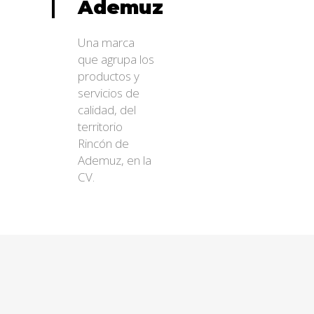
Ademuz
Una marca
que agrupa los
productos y
servicios de
calidad, del
territorio
Rincón de
Ademuz, en la
CV.