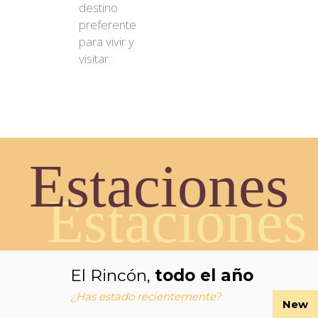
destino
preferente
para vivir y
visitar.
Estaciones
Estaciones
El Rincón,
todo el año
¿Has estado recientemente?
New